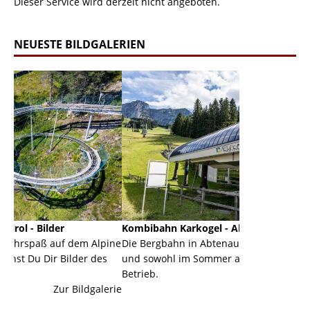
Dieser Service wird derzeit nicht angeboten.
NEUESTE BILDGALERIEN
Kombibahn Karkogel - Abtenau - Salzburg
Garmisc
dem Alpine
Die Bergbahn in Abtenau ist eine Kombibahn
Garmisc
der des
und sowohl im Sommer als auch im Winter in
der Hau
Betrieb.
einer Gr
Bildgalerie
Zur Bildgalerie
majestät