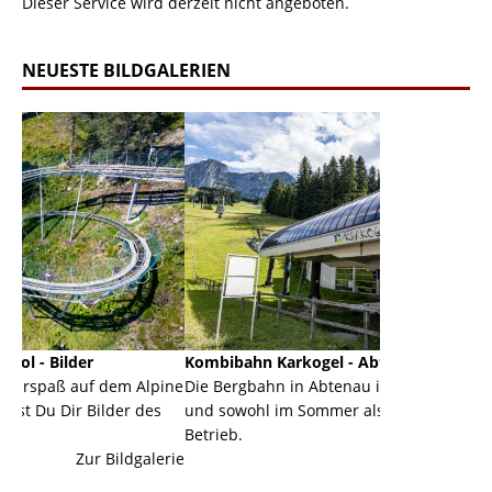
Dieser Service wird derzeit nicht angeboten.
NEUESTE BILDGALERIEN
Kombibahn Karkogel - Abtenau - Salzburg
Garmisch
em Alpine
Die Bergbahn in Abtenau ist eine Kombibahn
Garmisch
er des
und sowohl im Sommer als auch im Winter in
der Haup
Betrieb.
einer Gr
ildgalerie
Zur Bildgalerie
majestäti