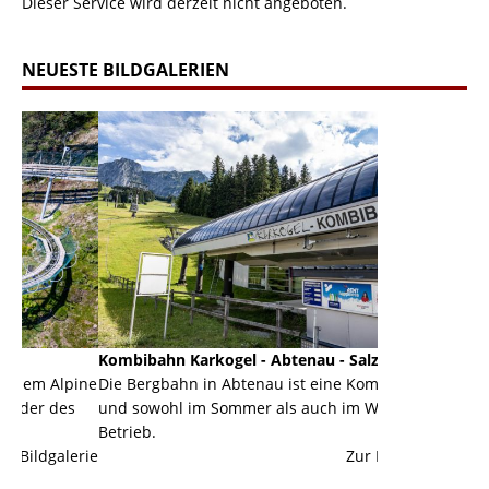
Dieser Service wird derzeit nicht angeboten.
NEUESTE BILDGALERIEN
Kombibahn Karkogel - Abtenau - Salzburg
Garmisch-Part
ine
Die Bergbahn in Abtenau ist eine Kombibahn
Garmisch-Parte
s
und sowohl im Sommer als auch im Winter in
der Hauptorte 
Betrieb.
einer Grandios
erie
Zur Bildgalerie
majestätisch...