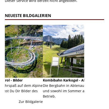
Dieser Service wird derzeit nicht angeboten.
NEUESTE BILDGALERIEN
Kombibahn Karkogel - Abtenau - Salzburg
Garmis
 dem Alpine
Die Bergbahn in Abtenau ist eine Kombibahn
Garmis
lder des
und sowohl im Sommer als auch im Winter in
der Ha
Betrieb.
einer G
 Bildgalerie
Zur Bildgalerie
majestä