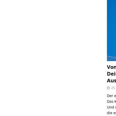
Vom
Dei
Aus
25.
Der e
Das K
Und 
die e