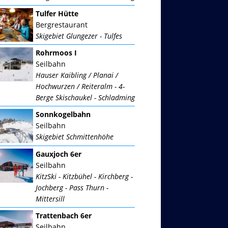
Tulfer Hütte
Bergrestaurant
Skigebiet Glungezer - Tulfes
Rohrmoos I
Seilbahn
Hauser Kaibling / Planai /
Hochwurzen / Reiteralm - 4-
Berge Skischaukel - Schladming
Sonnkogelbahn
Seilbahn
Skigebiet Schmittenhöhe
Gauxjoch 6er
Seilbahn
KitzSki - Kitzbühel - Kirchberg -
Jochberg - Pass Thurn -
Mittersill
Trattenbach 6er
Seilbahn