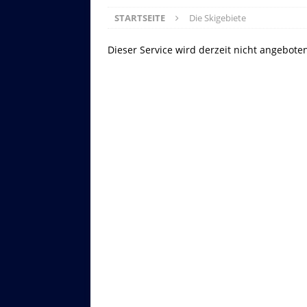
STARTSEITE
Die Skigebiete
Dieser Service wird derzeit nicht angebote
Asitzbahn - Leogang - Bilder
Schau Dir hier Bilder der Asitzbah
an.
Z