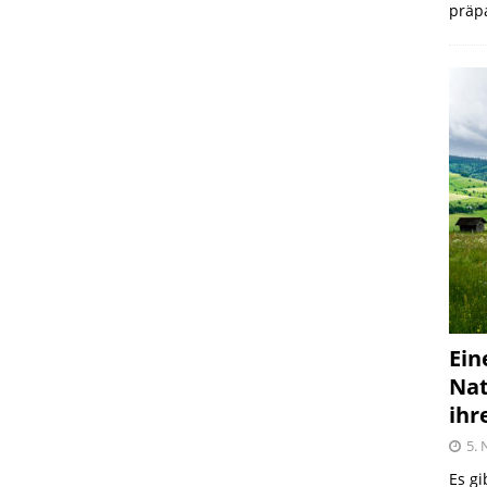
präpa
Ein
Nat
ihr
5.
Es gi