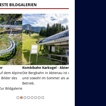
ESTE BILDGALERIEN
ibahn Karkogel - Abtenau - Salzburg
Garmisch-Partenkirch
Bergbahn in Abtenau ist eine Kombibahn
Garmisch-Partenkirchen
sowohl im Sommer als auch im Winter in
der Hauptorte in Deuts
eb.
einer Grandiosen Alpen
Zur Bildgalerie
majestätisch...