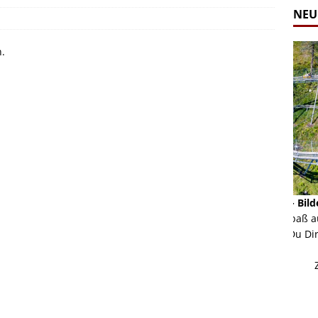
NEU
n.
Alpine Coaster - Imst - Tirol - Bilder
Komb
n in Leogang
Mehr als 3,5 Kilometer Fahrspaß auf dem Alpine
Die 
Coaster in Imst! Hier kannst Du Dir Bilder des
und 
ur Bildgalerie
Coasters ansehen.
Betri
Zur Bildgalerie