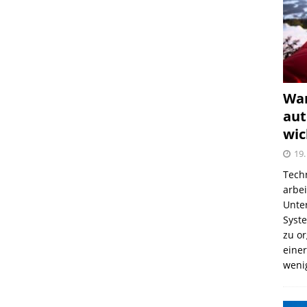
War
aut
wic
19.
Tech
arbe
Unter
Syst
zu o
einer
weni