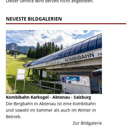
Dieser Service wird derzeit nicht angeboten.
NEUESTE BILDGALERIEN
Kombibahn Karkogel - Abtenau - Salzburg
Garmisch-Part
ine
Die Bergbahn in Abtenau ist eine Kombibahn
Garmisch-Parte
und sowohl im Sommer als auch im Winter in
der Hauptorte 
Betrieb.
einer Grandios
erie
Zur Bildgalerie
majestätisch...