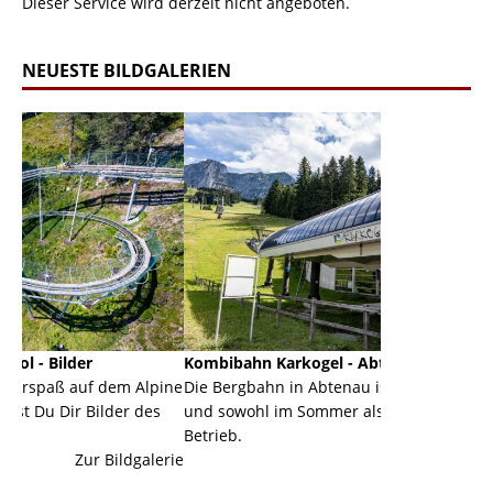
Dieser Service wird derzeit nicht angeboten.
NEUESTE BILDGALERIEN
Kombibahn Karkogel - Abtenau - Salzburg
Garmisch
m Alpine
Die Bergbahn in Abtenau ist eine Kombibahn
Garmisch-
er des
und sowohl im Sommer als auch im Winter in
der Haupt
Betrieb.
einer Gra
ldgalerie
Zur Bildgalerie
majestätis