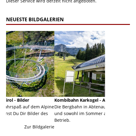
Dieser Service wird derzeit nicht angeboten.
NEUESTE BILDGALERIEN
Kombibahn Karkogel - Abtenau - Salzburg
Garmis
dem Alpine
Die Bergbahn in Abtenau ist eine Kombibahn
Garmisc
lder des
und sowohl im Sommer als auch im Winter in
der Hau
Betrieb.
einer G
Bildgalerie
Zur Bildgalerie
majestät