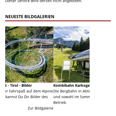
Dieser Service wird derzeit nicht angeboten.
NEUESTE BILDGALERIEN
r
Kombibahn Karkogel - Abtenau - Salzburg
Garm
uf dem Alpine
Die Bergbahn in Abtenau ist eine Kombibahn
Garm
 Bilder des
und sowohl im Sommer als auch im Winter in
der 
Betrieb.
eine
ur Bildgalerie
Zur Bildgalerie
majes