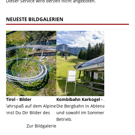
Dieser Service wird derzeit nicht angeboten.
NEUESTE BILDGALERIEN
Kombibahn Karkogel - Abtenau - Salzburg
Garmi
f dem Alpine
Die Bergbahn in Abtenau ist eine Kombibahn
Garmi
Bilder des
und sowohl im Sommer als auch im Winter in
der H
Betrieb.
einer
r Bildgalerie
Zur Bildgalerie
majest