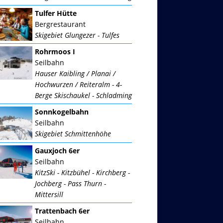
Tulfer Hütte
Bergrestaurant
Skigebiet Glungezer - Tulfes
Rohrmoos I
Seilbahn
Hauser Kaibling / Planai /
Hochwurzen / Reiteralm - 4-
Berge Skischaukel - Schladming
Sonnkogelbahn
Seilbahn
Skigebiet Schmittenhöhe
Gauxjoch 6er
Seilbahn
KitzSki - Kitzbühel - Kirchberg -
Jochberg - Pass Thurn -
Mittersill
Trattenbach 6er
Seilbahn