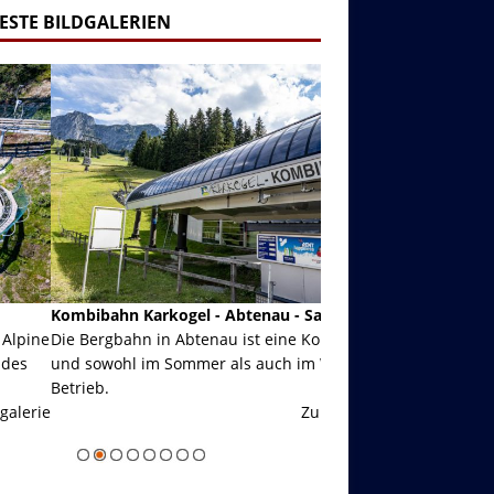
ESTE BILDGALERIEN
ibahn Karkogel - Abtenau - Salzburg
Garmisch-Partenkirch
Bergbahn in Abtenau ist eine Kombibahn
Garmisch-Partenkirchen
sowohl im Sommer als auch im Winter in
der Hauptorte in Deuts
eb.
einer Grandiosen Alpen
Zur Bildgalerie
majestätisch...