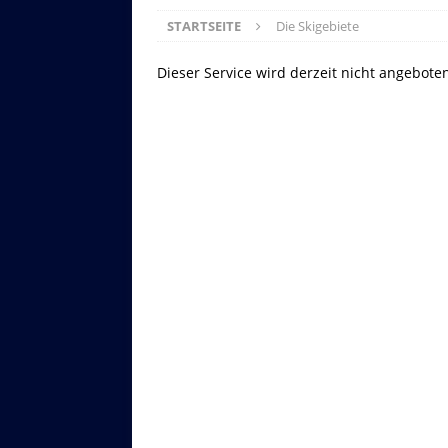
STARTSEITE
Die Skigebiete
Dieser Service wird derzeit nicht angebote
Asitzbahn - Leogang - Bilder
Schau Dir hier Bilder der Asitzbah
an.
Z