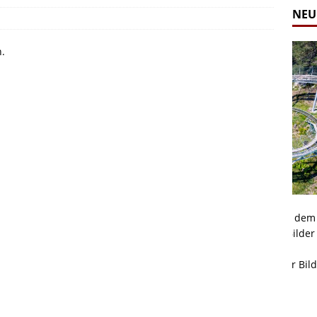
NEU
n.
Alpine Coaster - Imst - Tirol - Bilder
Komb
n in Leogang
Mehr als 3,5 Kilometer Fahrspaß auf dem Alpine
Die 
Coaster in Imst! Hier kannst Du Dir Bilder des
und 
ur Bildgalerie
Coasters ansehen.
Betri
Zur Bildgalerie