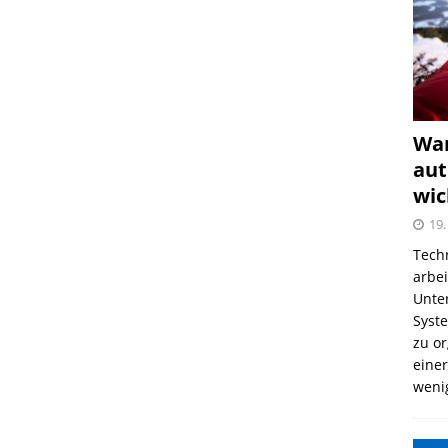
War
aut
wic
19.
Tech
arbe
Unter
Syst
zu o
einer
weni