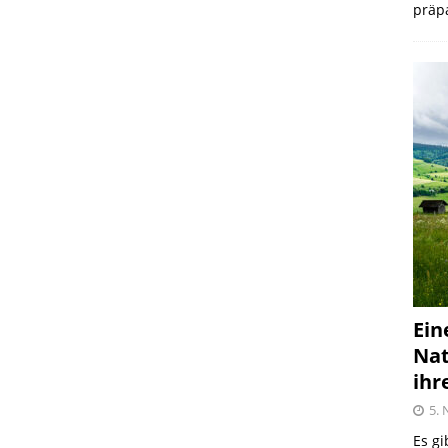
präpa
Ein
Nat
ihr
5.
Es gi