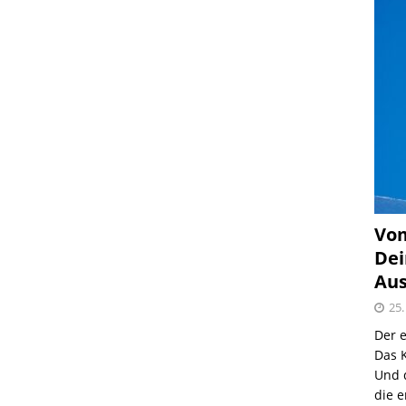
Vom
Dei
Aus
25.
Der e
Das K
Und 
die e