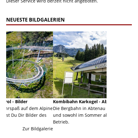
Dieser Service wird derzeit nicht angeboten.
NEUESTE BILDGALERIEN
Kombibahn Karkogel - Abtenau - Salzburg
Garmisch
m Alpine
Die Bergbahn in Abtenau ist eine Kombibahn
Garmisch-
er des
und sowohl im Sommer als auch im Winter in
der Haupt
Betrieb.
einer Gra
ldgalerie
Zur Bildgalerie
majestätis