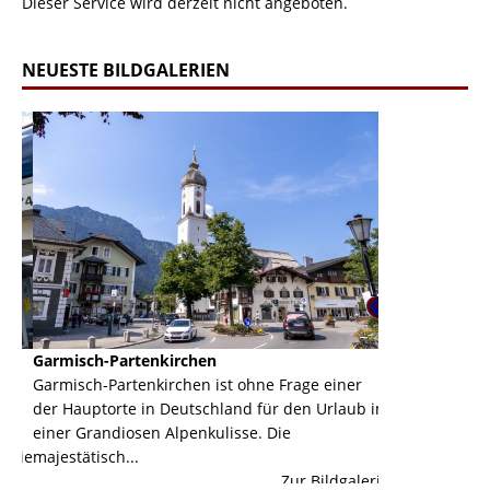
Dieser Service wird derzeit nicht angeboten.
NEUESTE BILDGALERIEN
Garmisch-Partenkirchen
Panoramabahn E
Garmisch-Partenkirchen ist ohne Frage einer
Hier kannst Du
der Hauptorte in Deutschland für den Urlaub in
Elfer im Stubai
einer Grandiosen Alpenkulisse. Die
erie
majestätisch...
Zur Bildgalerie