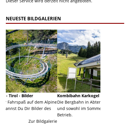
Dieser Service wird derzeit nicht angeboten.
NEUESTE BILDGALERIEN
Kombibahn Karkogel - Abtenau - Salzburg
Garmi
f dem Alpine
Die Bergbahn in Abtenau ist eine Kombibahn
Garmi
Bilder des
und sowohl im Sommer als auch im Winter in
der H
Betrieb.
einer
r Bildgalerie
Zur Bildgalerie
majest