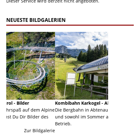
Dieser Service wird derzeit nicht angeboten.
NEUESTE BILDGALERIEN
Kombibahn Karkogel - Abtenau - Salzburg
Garmisc
dem Alpine
Die Bergbahn in Abtenau ist eine Kombibahn
Garmisc
der des
und sowohl im Sommer als auch im Winter in
der Hau
Betrieb.
einer Gr
Bildgalerie
Zur Bildgalerie
majestät