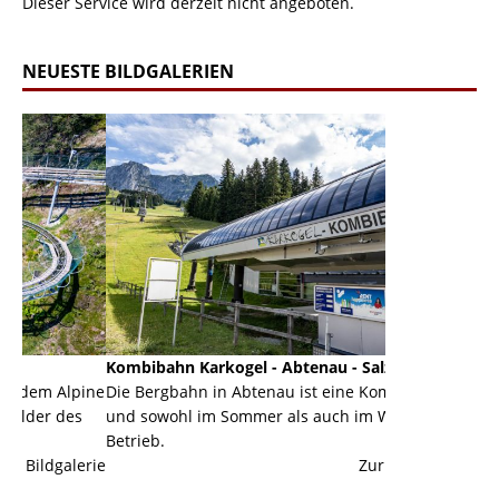
Dieser Service wird derzeit nicht angeboten.
NEUESTE BILDGALERIEN
Kombibahn Karkogel - Abtenau - Salzburg
Garmisch-Part
ine
Die Bergbahn in Abtenau ist eine Kombibahn
Garmisch-Parte
und sowohl im Sommer als auch im Winter in
der Hauptorte 
Betrieb.
einer Grandios
erie
Zur Bildgalerie
majestätisch...