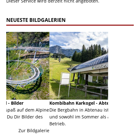
Dieser Service wird derzeit nicht angeboten.
NEUESTE BILDGALERIEN
Kombibahn Karkogel - Abtenau - Salzburg
Garmisch-P
 Alpine
Die Bergbahn in Abtenau ist eine Kombibahn
Garmisch-Pa
 des
und sowohl im Sommer als auch im Winter in
der Hauptor
Betrieb.
einer Grand
galerie
Zur Bildgalerie
majestätisch