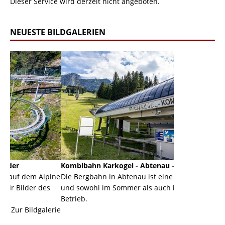
Dieser Service wird derzeit nicht angeboten.
NEUESTE BILDGALERIEN
Kombibahn Karkogel - Abtenau - Salzburg
Garmisch-P
Alpine
Die Bergbahn in Abtenau ist eine Kombibahn
Garmisch-Pa
des
und sowohl im Sommer als auch im Winter in
der Hauptor
Betrieb.
einer Grand
alerie
Zur Bildgalerie
majestätisch