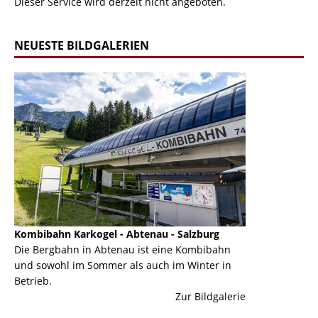
Dieser Service wird derzeit nicht angeboten.
NEUESTE BILDGALERIEN
Kombibahn Karkogel - Abtenau - Salzburg
Garmisch-Part
ine
Die Bergbahn in Abtenau ist eine Kombibahn
Garmisch-Parte
und sowohl im Sommer als auch im Winter in
der Hauptorte 
Betrieb.
einer Grandios
erie
Zur Bildgalerie
majestätisch...