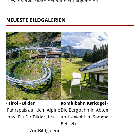
Dieser Service wird derzeit nicht angeboten.
NEUESTE BILDGALERIEN
Kombibahn Karkogel - Abtenau - Salzburg
Garmi
f dem Alpine
Die Bergbahn in Abtenau ist eine Kombibahn
Garmis
ilder des
und sowohl im Sommer als auch im Winter in
der Ha
Betrieb.
einer 
 Bildgalerie
Zur Bildgalerie
majest