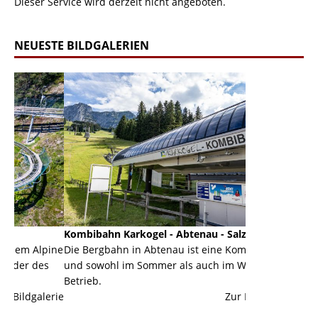
Dieser Service wird derzeit nicht angeboten.
NEUESTE BILDGALERIEN
Kombibahn Karkogel - Abtenau - Salzburg
Garmisch-Part
ine
Die Bergbahn in Abtenau ist eine Kombibahn
Garmisch-Parte
s
und sowohl im Sommer als auch im Winter in
der Hauptorte 
Betrieb.
einer Grandios
erie
Zur Bildgalerie
majestätisch...