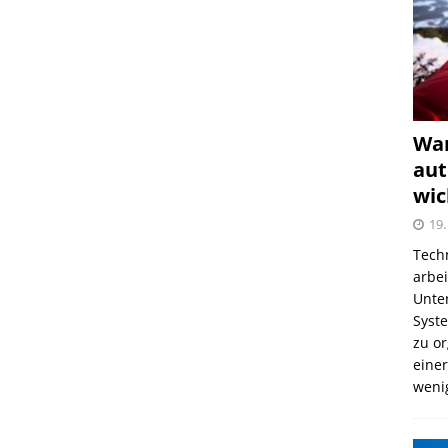
War
aut
wic
19.
Tech
arbe
Unter
Syst
zu o
einer
weni