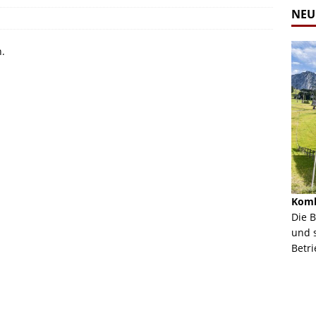
NEU
n.
Alpine Coaster - Imst - Tirol - Bilder
Komb
n in Leogang
Mehr als 3,5 Kilometer Fahrspaß auf dem Alpine
Die 
Coaster in Imst! Hier kannst Du Dir Bilder des
und 
ur Bildgalerie
Coasters ansehen.
Betri
Zur Bildgalerie