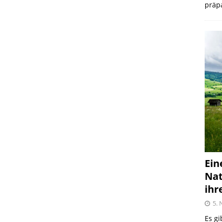
präpa
Ein
Nat
ihr
5.
Es gi