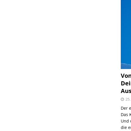
Vom
Dei
Aus
25.
Der e
Das K
Und 
die e