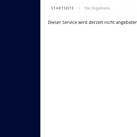
STARTSEITE
Die Skigebiete
Dieser Service wird derzeit nicht angebote
Asitzbahn - Leogang - Bilder
Schau Dir hier Bilder der Asitzbah
an.
Z