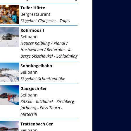
Tulfer Hütte
Bergrestaurant
Skigebiet Glungezer - Tulfes
Rohrmoos I
Seilbahn
Hauser Kaibling / Planai /
Hochwurzen / Reiteralm - 4-
Berge Skischaukel - Schladming
Sonnkogelbahn
Seilbahn
Skigebiet Schmittenhöhe
Gauxjoch 6er
Seilbahn
KitzSki - Kitzbühel - Kirchberg -
Jochberg - Pass Thurn -
Mittersill
Trattenbach 6er
Seilbahn