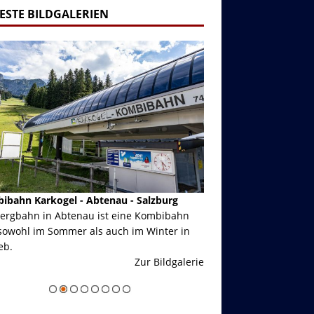
ESTE BILDGALERIEN
ibahn Karkogel - Abtenau - Salzburg
Garmisch-Partenkirch
Bergbahn in Abtenau ist eine Kombibahn
Garmisch-Partenkirchen
sowohl im Sommer als auch im Winter in
der Hauptorte in Deuts
eb.
einer Grandiosen Alpen
Zur Bildgalerie
majestätisch...