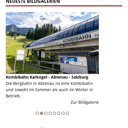
NEUESTE BILDGALERIEN
Kombibahn Karkogel - Abtenau - Salzburg
Garmisch-Part
ine
Die Bergbahn in Abtenau ist eine Kombibahn
Garmisch-Parte
und sowohl im Sommer als auch im Winter in
der Hauptorte 
Betrieb.
einer Grandios
erie
Zur Bildgalerie
majestätisch...