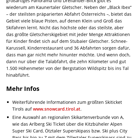
großartiges Panorama und Dreiländer-Blick gibt es
wiederum am Kaunertaler Gletscher. Neben der „Black Ibex“
– der steilsten präparierten Abfahrt Österreichs –, bietet das
Gebiet viele blaue Pisten, auf denen Klein und Groß das
Skifahren lernt. Nicht das höchste oder das steilste, aber
das größte Gletscherskigebiet mit jeder Menge Attraktionen
für Kinder findet sich auf dem Stubaier Gletscher. Schnee-
Karussell, Kinderrestaurant und 36 Abfahrten sorgen dafür,
dass man gar nicht mehr hinunter möchte. Und wenn doch,
dann nur über die Talabfahrt, die zehn Kilometer und gut
1.500 Höhenmeter von der Bergstation Wildspitz bis ins Tal
hinabführt.
Mehr Infos
Weiterführende Informationen zum größten Skiticket
Tirols auf
www.snowcard.tirol.at
.
Eine Auswahl an regionalen Skikartenverbunde von A,
wie das Arlberg Ski Ticket über die Kitzbüheler Alpen
Super Ski Card, Ötztaler Superskipass bzw. Ski plus City
Pass bis hin zu Z mit dem Zillertaler Superskipass sind zu