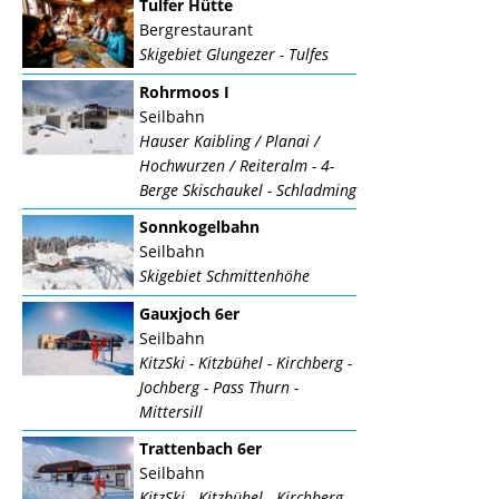
Tulfer Hütte
Bergrestaurant
Skigebiet Glungezer - Tulfes
Rohrmoos I
Seilbahn
Hauser Kaibling / Planai /
Hochwurzen / Reiteralm - 4-
Berge Skischaukel - Schladming
Sonnkogelbahn
Seilbahn
Skigebiet Schmittenhöhe
Gauxjoch 6er
Seilbahn
KitzSki - Kitzbühel - Kirchberg -
Jochberg - Pass Thurn -
Mittersill
Trattenbach 6er
Seilbahn
KitzSki - Kitzbühel - Kirchberg -