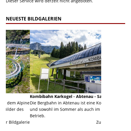
Dieser Service wird derzeit nicht angeboten.
NEUESTE BILDGALERIEN
Kombibahn Karkogel - Abtenau - Salzburg
Garmisch-Par
pine
Die Bergbahn in Abtenau ist eine Kombibahn
Garmisch-Part
s
und sowohl im Sommer als auch im Winter in
der Hauptorte
Betrieb.
einer Grandios
erie
Zur Bildgalerie
majestätisch...