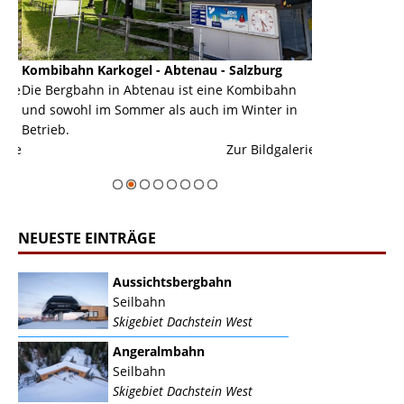
Kombibahn Karkogel - Abtenau - Salzburg
Garmisch-Part
ine
Die Bergbahn in Abtenau ist eine Kombibahn
Garmisch-Parte
und sowohl im Sommer als auch im Winter in
der Hauptorte 
Betrieb.
einer Grandios
erie
Zur Bildgalerie
majestätisch...
NEUESTE EINTRÄGE
Aussichtsbergbahn
Seilbahn
Skigebiet Dachstein West
Angeralmbahn
Seilbahn
Skigebiet Dachstein West