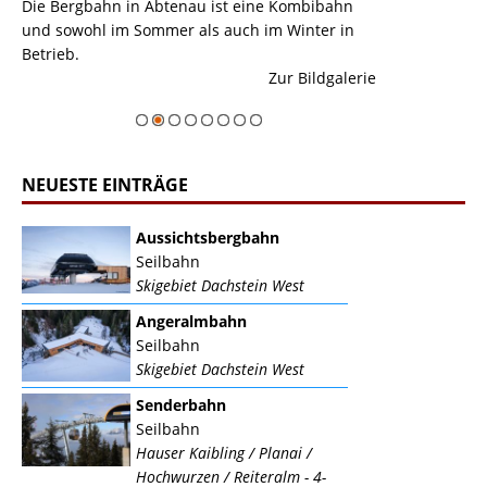
ine
Die Bergbahn in Abtenau ist eine Kombibahn
Garmisch-Parte
und sowohl im Sommer als auch im Winter in
der Hauptorte 
Betrieb.
einer Grandios
erie
Zur Bildgalerie
majestätisch...
NEUESTE EINTRÄGE
Aussichtsbergbahn
Seilbahn
Skigebiet Dachstein West
Angeralmbahn
Seilbahn
Skigebiet Dachstein West
Senderbahn
Seilbahn
Hauser Kaibling / Planai /
Hochwurzen / Reiteralm - 4-