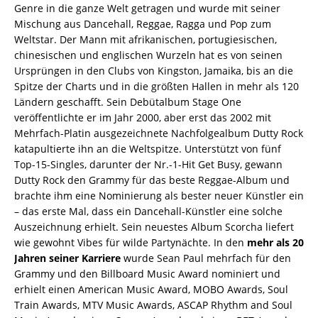
Genre in die ganze Welt getragen und wurde mit seiner
Mischung aus Dancehall, Reggae, Ragga und Pop zum
Weltstar. Der Mann mit afrikanischen, portugiesischen,
chinesischen und englischen Wurzeln hat es von seinen
Ursprüngen in den Clubs von Kingston, Jamaika, bis an die
Spitze der Charts und in die größten Hallen in mehr als 120
Ländern geschafft. Sein Debütalbum Stage One
veröffentlichte er im Jahr 2000, aber erst das 2002 mit
Mehrfach-Platin ausgezeichnete Nachfolgealbum Dutty Rock
katapultierte ihn an die Weltspitze. Unterstützt von fünf
Top-15-Singles, darunter der Nr.-1-Hit Get Busy, gewann
Dutty Rock den Grammy für das beste Reggae-Album und
brachte ihm eine Nominierung als bester neuer Künstler ein
– das erste Mal, dass ein Dancehall-Künstler eine solche
Auszeichnung erhielt. Sein neuestes Album Scorcha liefert
wie gewohnt Vibes für wilde Partynächte. In den
mehr als 20
Jahren seiner Karriere
wurde Sean Paul mehrfach für den
Grammy und den Billboard Music Award nominiert und
erhielt einen American Music Award, MOBO Awards, Soul
Train Awards, MTV Music Awards, ASCAP Rhythm and Soul