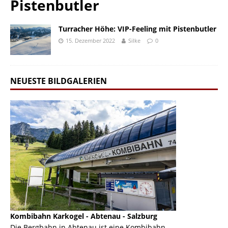
Pistenbutler
Turracher Höhe: VIP-Feeling mit Pistenbutler
15. Dezember 2022
Silke
0
NEUESTE BILDGALERIEN
Kombibahn Karkogel - Abtenau - Salzburg
Garmisch-Part
ine
Die Bergbahn in Abtenau ist eine Kombibahn
Garmisch-Parte