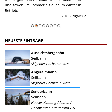
und sowohl im Sommer als auch im Winter in
der Hauptorte 
Betrieb.
einer Grandios
erie
Zur Bildgalerie
majestätisch...
NEUESTE EINTRÄGE
Aussichtsbergbahn
Seilbahn
Skigebiet Dachstein West
Angeralmbahn
Seilbahn
Skigebiet Dachstein West
Senderbahn
Seilbahn
Hauser Kaibling / Planai /
Hochwurzen / Reiteralm - 4-