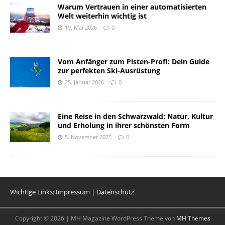
Warum Vertrauen in einer automatisierten
Welt weiterhin wichtig ist
19. Mai 2026
0
Vom Anfänger zum Pisten-Profi: Dein Guide
zur perfekten Ski-Ausrüstung
25. Januar 2026
0
Eine Reise in den Schwarzwald: Natur, Kultur
und Erholung in ihrer schönsten Form
5. November 2025
0
Wichtige Links:
Impressum
|
Datenschutz
Copyright © 2026 | MH Magazine WordPress Theme von
MH Themes