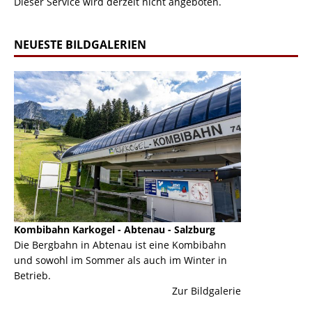
Dieser Service wird derzeit nicht angeboten.
NEUESTE BILDGALERIEN
Kombibahn Karkogel - Abtenau - Salzburg
Garmisch-Part
ine
Die Bergbahn in Abtenau ist eine Kombibahn
Garmisch-Parte
und sowohl im Sommer als auch im Winter in
der Hauptorte 
Betrieb.
einer Grandios
erie
Zur Bildgalerie
majestätisch...